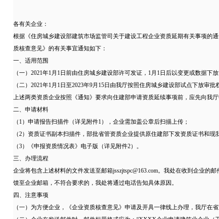
各有关企业：
根据《住房城乡建设部建筑市场监管司关于建设工程企业资质延期有关事项的通知
质核查意见》的有关事宜通知如下：
一、适用范围
（一）2021年1月1日前由住房城乡建设部许可发证，1月1日后以变更或数据
（二）2021年1月1日至2023年9月15日由我厅按照住房城乡建设部试点
上述两类资质企业按照《通知》要求向住建部申请资质延续事项前，应先向我厅
二、申请材料
（1）申请报告扫描件（详见附件1），企业需加盖公章后扫描上传；
（2）资质证书副本扫描件，部批省管资质企业提供原住建部下发资质证书和现
（3）《申报资质情况表》电子版（详见附件2）。
三、办理流程
企业将包含上述材料的文件发送至邮箱jsszjtspc@163.com。我处在
馈至企业邮箱，不符合要求的，我处将通过电话告知具体原因。
四、注意事项
（一）为方便企业，《企业资质核查意见》申请及开具一律线上办理，我厅在省