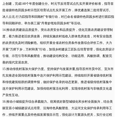
上创建，完成140个年度创建仕分。时元节反培育试点扎实开展评价标准，指导首
批省级特色田园乡村示范区培育试点扎实开展工作，择优遴选第二批培育试尽。
冰八云北.行力踪指导和回顾村”专项行动，对已命名省级特色田园乡村进行跟踪指
导和回顾评价。举办第三届“丹青妙笔绘田园乡村”等活动。
14.推动农房建设品质提升。突出农房安全和品质提升，优化完善农房建设管理制
度，着力推进老旧农房改善，持续实施农村低收入群体危房改造，对有安全隐患
的农房优先及时消险解危。组织开展全省农村住房条件改善综合评价工作。大力
开展“万师下乡，万村和美”行动，加强乡村建设工匠队伍培育管理，强化农房设计
引领、示范引导和风貌塑造，推动建设结构安全、功能适用、风貌协调、配套完
善的现代宜居农房。
15.推动传统村落加大保护力度。坚持保护与发展并重,指导苏州市昊中区、宜兴市
扎实推进全国传统村落集中连片保护利用示范建设。持续组织开展省级传统村落
和传统建筑组群的调查申报，做好保护名录的动态更新。推进省级传统村落集中
连片保护利用示范建设。加强传统村落活化利用，实现传统村落与非物质文化遗
产良性互动。
16.推动小城镇提升综合承载能力。统筹抓好新型城镇化和乡村全面振兴，结合美
丽宜居小城镇建设试点培育、沿海特色风貌塑造、大运河文化保护传承利用等工
作，持续开展重点及特色镇发展项目示范，强化设计方案源头把关，实行全过程