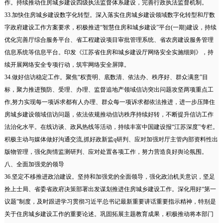
作。持续推动住房城乡建设四级执法监督体系建设，完善行政执法监督机制。
33.加快住房城乡建设数字化转型。深入落实住房城乡建设领域数字化转型和厅数
字政府建设工作方案要求，积极推进“智慧住房和城乡建设”平台(一期)建设，持续
优化完善厅综合服务平台、省工程建设项目审批管理系统、省农房建设服务管理
信息系统等信息平台。印发《江苏省住房和城乡建设厅网络安全实施细则》，持
续开展网络安全专项行动，筑牢网络安全屏障。
34.做好信访稳定工作。聚焦“权责明、底数清、依法办、秩序好、群众满意”目
标，聚力推进预防、受理、办理、监督追地产领域信访突出问题攻坚两项重点工
作,努力实现每一项诉求都有人办理、群众每一项诉求都依法推进，进一步压降住
房城乡建设领域信访问题，依法依规推动信访秩序持续好转，不断提升信访工作
法治化水平。在线访谈、政风热线等活动，持续丰富中国建设报“江苏深度”专栏。
积极主动与媒体做好沟通交流,抓好政新监q研判、应对加强对厅主管内部资料性出
版物管理，强化舆情监测研判、应对处置各项工作，努力营造良好舆论氛围。
八、全面加强党的领导
36.坚定不移推进政治建设。坚持和加强党的全面领导，强化政治机关意识，坚足
拴上士局、省委省政府决策部署出发谋划推进住房城乡建设工作。深化用好“第一
议题”制度，及时跟进学习贯彻习近平总书记最新重要讲话重要指示精神，特别是
关于住房城乡建设工作的重要论述。巩固拓展主题教育成果，积极推动将本部门