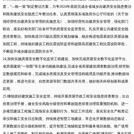
度，“---栋一策”制定整治方案，力争2024年底前完成全省城乡自建房安全隐患整治
和既有建筑安全隐患三年整治任务。认真贯彻落实省政府办公厅印发的《关于加
强经营性自建房安全管理的实施意见》，加强经营性自建房安全管理，强化部门
联动，落实好相关部门在各环节的房屋安全监管责任。扎实开展公共建筑安全隐
患排查整治。加快推进2035版抗震防灾规划修编，稳步推进地震易发区房屋设施
加固工程，持续做好建设工程抗震设防监管和超限高层建筑工程抗震设防审批，
不断提升城乡建设抗震防灾水平。
24,加快实施房屋安全数字化监管工程建设。加快完成房屋安全数字化监管平台、
省房屋建筑“一张图”等主体功能板块建设,完成全省房屋建筑调查数据治理,研究制
定数据规范和标准，完成城乡房屋涉及安全管理流程梳理及功能开发,推动数据动
态更新，推进与安全、自然资源等部门数据共享共用，做好相关科研创新和成果
应用。
25.继续抓好建筑施工安全监管。持续开展房屋市政工程安全隐患排查整治，出台
排查治理手册，健全安全风险分级管控和事故隐患排查治理双重预防机制。进一
步规范建设工程施工现场安全员履职行为，制定工作流程，落实安全生产检查记
录仪和施工安全日志制度。持续推进智慧工地建设，常态化开展数据动态验证，
开展数据分层分级机制研究，提升智慧工地辅助监管和服务项目效能。推广使用
无人施工升降机，制定相应操作、检测等规程。全面推广使用“建安码”，逐步实现