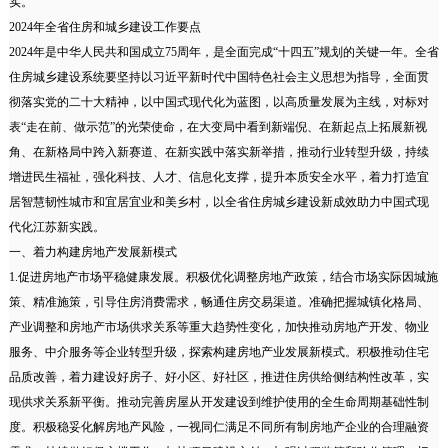
实。
2024年全省住房和城乡建设工作要点
2024年是中华人民共和国成立75周年，是全面完成“十四五”规划的关键一年。全省
住房城乡建设系统要坚持以习近平新时代中国特色社会主义思想为指导，全面贯
彻落实党的二十大精神，以中国式现代化为蓝图，以高质量发展为主线，对标对
表“走在前、做示范”的光荣使命，在大变局中看到新端倪、在新起点上拓展新视
角、在新格局中跨入新赛道、在新实践中落实新举措，推动行业转型升级，持续
增进民生福祉，强化科技、人才、信息化支撑，提升本质安全水平，着力打造宜
居智慧韧性城市和宜居宜业和美乡村，以全省住房城乡建设新成效助力中国式现
代化江苏新实践。
一、着力构建房地产发展新模式
1.促进房地产市场平稳健康发展。积极优化调整房地产政策，结合市场实际因城施
策、精准施策，引导住房消费需求，畅通住房交易渠道。准确把握城镇化格局、
产业调整和房地产市场供求关系等重大趋势性变化，加快推动房地产开发、物业
服务、中介服务等企业转型升级，探索构建房地产业发展新模式。积极推动住宅
品质改善，着力建设好房子、好小区、好社区，推进住房供给侧结构性改革，实
现供求关系新平衡。推动完善房屋从开发建设到维护使用的全生命周期基础性制
度。积极稳妥化解房地产风险，一视同仁满足不同所有制房地产企业的合理融资