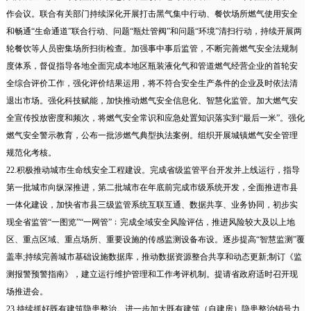
作会议。联合有关部门持续深化开展打击黑气集中行动、餐饮场所燃气使用安全
和畅通“生命通道”联合行动、问题“瓶灶管阀”和问题“环境”清扫行动，持续开展两
轮餐饮等人员密集场所扫街检查。加强事中事后监管，不断完善燃气安全法规制
度体系，督促指导各地全面完成本地区瓶装液化气和管道燃气经营企业的首轮安
全综合评价工作，强化评价结果运用，将不符合安全生产条件的企业及时依法清
退出市场。强化科技赋能，加快推动燃气安全信息化、智慧化监管。加大燃气安
全宣传投放密度和频次，将燃气安全常识和应急处置知识落实到“最后一米”。强化
燃气安全警示教育，公布一批涉燃气典型执法案例。组织开展城镇燃气安全管理
规范化考核。
22.积极推动城市生命线安全工程建设。完成省级监管平台开发并上线运行，指导
第一批城市向纵深推进，第二批城市在年底前完成市级系统开发，全面推进市县
一体化建设，加快省市县三级监管系统互联互通、数据共享、业务协同，初步实
现全省监管“一图览”“一网管”﹔完成全域安全风险评估，推进风险较大及以上地
区、重点区域、重点场所、重要设施的传感监测设备布设。逐步提高“智慧监测”覆
盖率;持续完善城市基础设施数据库，推动数据资源整合共享和动态更新;制订《监
测报警预警指南》，建立运行维护管理和工作考评机制。提请省政府适时召开现
场推进会。
23.持续抓好既有建筑隐患整治。进一步加大既有建筑（自建房）隐患整治销号力