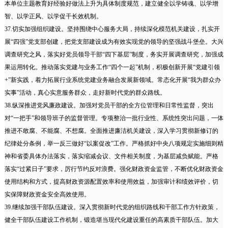
本单位主题教育好经验好做法上升为具体制度规范，建立健全以学铸魂、以学增
智、以学正风、以学促干长效机制。
37.切实加强组织建设。坚持围绕中心服务大局，持续深化模范机关建设，扎实开
展“四强”党支部创建，把党支部建设成为有效实现党的领导的坚强战斗堡垒。大兴
调查研究之风，落实好党员领导干部“四下基层”制度，务实开展调查研究，加强成
果运用转化。推动落实党建与业务工作“四个一起”机制，积极创新开展“党建引领
+”新实践，着力拓展行业系统党建业务融合发展新领域。常态化开展“我为群众办
实事”活动，真心实意服务群众，走好新时代党的群众路线。
38.纵深推进党风廉政建设。加强对党员干部的全方位管理和日常性监督，突出
对“一把手”和领导班子的监督管理。专项整治一批行业性、系统性突出问题，一体
推进不敢腐、不能腐、不想腐。全面推进廉洁机关建设，深入学习贯彻新修订的
纪律处分条例，举一反三做好“以案促改”工作。严格抓好中央八项规定实施细则精
神和省委具体办法落实，落实缩减会议、文件相关制度，为基层减负赋能。严格
落实“过紧日子”要求，厉行节约反对浪费。强化财政资金监管，不断优化财政资金
使用结构和方式，提高财政资源配置效率和使用效益，加强审计和绩效评价，切
实保障财政资金安全高效使用。
39.继续加强干部队伍建设。深入贯彻新时代党的组织路线和干部工作方针政策，
健全干部队伍建设工作机制，锻造堪当现代化建设重任的高素质干部队伍。加大