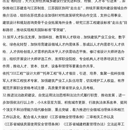
出去”相结合，大力支持住房城乡建设行业先进科技、经验、人才等“引进来”，加
快推动江苏建造与江苏制造、江苏园区协同“走出去”，持续开展境外建设领域合作
推介活动，组织在苏优质企业加强针对性政策研究和合作交流，支持公用事业、
建筑设计和规划咨询类骨干企业拓展海外业务，研究江苏工程建设标准“走出去”目
标路径，推动实现相关国际标准“零突破”。
31.筑牢人才队伍支撑。加强科技、教育和人才联动，加快建筑产业工业化、数字
化、绿色化转型，加快培育建设领域人才内需体系，形成以人才内需牵引人才供
给、人才供给创造人才需求的高水平人才供需动态平衡。修订省设计大师评选办
法，组织开展设计大师评选工作。发挥职业院校、专业机构人才培养培训主力军
作用，推动人才、资本、技术、设备和管理等要素合作共享。
依托“333工程”“设计大师”“托举工程”等人才项目，引进、培养、集聚一批科技领
军人才和工程技术专家。加强建筑产业工人队伍培育，切实维护工人权益。有序
规范开展职业资格考试注册，高质量开展省管从业人员考核。
32.推进法治政府建设。自觉运用法治思维和法治方式履行职责、推动发展，进一
步加强依法行以上作，小A水亚笙方面。积焦城市更新、行政执法体系改单、挺间
个顶文不和治理能力现代极创新、重点突破，着力推进行业领域冶理体示和相兰
工作以及化。配合省人大做好《江苏省物业管理条例》二审相关工作以及
《江苏省城镇房屋使用安全管理条例》《江苏省城建档案管理办法》立法起草工