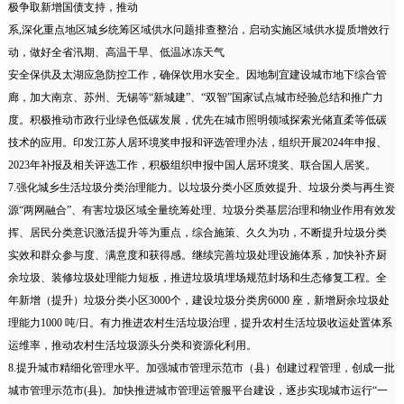
极争取新增国债支持，推动
系,深化重点地区城乡统筹区域供水问题排查整治，启动实施区域供水提质增效行
动，做好全省汛期、高温干旱、低温冰冻天气
安全保供及太湖应急防控工作，确保饮用水安全。因地制宜建设城市地下综合管
廊，加大南京、苏州、无锡等“新城建”、“双智”国家试点城市经验总结和推广力
度。积极推动市政行业绿色低碳发展，优先在城市照明领域探索光储直柔等低碳
技术的应用。印发江苏人居环境奖申报和评选管理办法，组织开展2024年申报、
2023年补报及相关评选工作，积极组织申报中国人居环境奖、联合国人居奖。
7.强化城乡生活垃圾分类治理能力。以垃圾分类小区质效提升、垃圾分类与再生资
源“两网融合”、有害垃圾区域全量统筹处理、垃圾分类基层治理和物业作用有效发
挥、居民分类意识激活提升等为重点，综合施策、久久为功，不断提升垃圾分类
实效和群众参与度、满意度和获得感。继续完善垃圾处理设施体系，加快补齐厨
余垃圾、装修垃圾处理能力短板，推进垃圾填埋场规范封场和生态修复工程。全
年新增（提升）垃圾分类小区3000个，建设垃圾分类房6000 座，新增厨余垃圾处
理能力1000 吨/日。有力推进农村生活垃圾治理，提升农村生活垃圾收运处置体系
运维率，推动农村生活垃圾源头分类和资源化利用。
8.提升城市精细化管理水平。加强城市管理示范市（县）创建过程管理，创成一批
城市管理示范市(县)。加快推进城市管理运管服平台建设，逐步实现城市运行“一