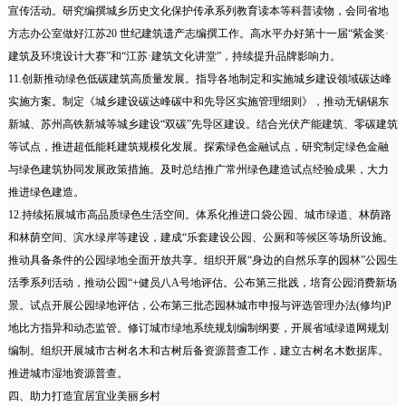
宣传活动。研究编撰城乡历史文化保护传承系列教育读本等科普读物，会同省地
方志办公室做好江苏20 世纪建筑遗产志编撰工作。高水平办好第十一届“紫金奖·
建筑及环境设计大赛”和“江苏·建筑文化讲堂”，持续提升品牌影响力。
11.创新推动绿色低碳建筑高质量发展。指导各地制定和实施城乡建设领域碳达峰
实施方案。制定《城乡建设碳达峰碳中和先导区实施管理细则》，推动无锡锡东
新城、苏州高铁新城等城乡建设“双碳”先导区建设。结合光伏产能建筑、零碳建筑
等试点，推进超低能耗建筑规模化发展。探索绿色金融试点，研究制定绿色金融
与绿色建筑协同发展政策措施。及时总结推广常州绿色建造试点经验成果，大力
推进绿色建造。
12.持续拓展城市高品质绿色生活空间。体系化推进口袋公园、城市绿道、林荫路
和林荫空间、滨水绿岸等建设，建成“乐套建设公园、公厕和等候区等场所设施。
推动具备条件的公园绿地全面开放共享。组织开展“身边的自然乐享的园林”公园生
活季系列活动，推动公园“+健员八A号地评估。公布第三批践，培育公园消费新场
景。试点开展公园绿地评估，公布第三批态园林城市申报与评选管理办法(修均)P
地比方指异和动态监管。修订城市绿地系统规划编制纲要，开展省域绿道网规划
编制。组织开展城市古树名木和古树后备资源普查工作，建立古树名木数据库。
推进城市湿地资源普查。
四、助力打造宜居宜业美丽乡村