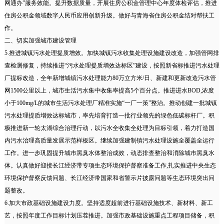
网通办”服务效能。提升数据质量，开展住房公积金管理中心年度体检评估，推进
住房公积金领域数字人民币应用创新升级。做好与青海省住房公积金结对帮扶工
作。
二、切实加强城市建设管理
5.推进城镇污水处理提质增效。加快城镇污水收集处理设施建设改造，加强管网排
查检测修复，持续推进“污水处理提质增效达标区”建设，按照新省标推进污水处理
厂提标改造，全年新增城镇污水处理能力80万立方米/日、新建和更新改造污水管
网1500公里以上，城市生活污水集中收集率提高5个百分点。推进进水BOD,浓度
小于100mg/L的城市生活污水处理厂精准实施“一厂一策”整治。推动创建一批城镇
污水处理提质增效达标城市，率先培育打造一批行业领先的绿色低碳标杆厂。积
极推进新一轮太湖综合治理行动，以污水全收集全处理为目标引领，着力打造国
内污水治理高质量发展示范样板区。继续加强建制镇污水处理设施全覆盖全运行
工作。进一步巩固提升城市黑臭水体整治成效，动态排查整治和消除城市黑臭水
体。认真做好迎接长江经济带专项生态环境保护督察准备工作,扎实推进中央生态
环境保护督察反馈问题、长江经济带国家和省警示片披露问题等生态环境突出问
题整改。
6.加大市政基础设施建设力度。坚持适度超前进行基础设施技术、新材料、新工
艺，按照年度工作目标计划压茬推进。加强市政基础设施重点工程项目储备，积