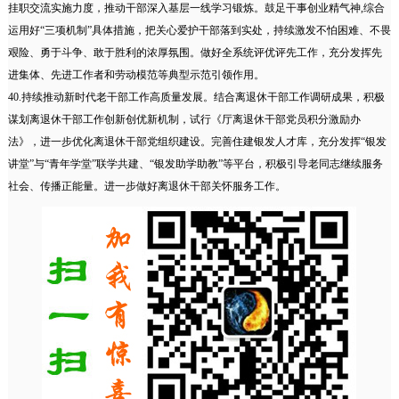
挂职交流实施力度，推动干部深入基层一线学习锻炼。鼓足干事创业精气神,综合
运用好“三项机制”具体措施，把关心爱护干部落到实处，持续激发不怕困难、不畏
艰险、勇于斗争、敢于胜利的浓厚氛围。做好全系统评优评先工作，充分发挥先
进集体、先进工作者和劳动模范等典型示范引领作用。
40.持续推动新时代老干部工作高质量发展。结合离退休干部工作调研成果，积极
谋划离退休干部工作创新创优新机制，试行《厅离退休干部党员积分激励办
法》，进一步优化离退休干部党组织建设。完善住建银发人才库，充分发挥“银发
讲堂”与“青年学堂”联学共建、“银发助学助教”等平台，积极引导老同志继续服务
社会、传播正能量。进一步做好离退休干部关怀服务工作。