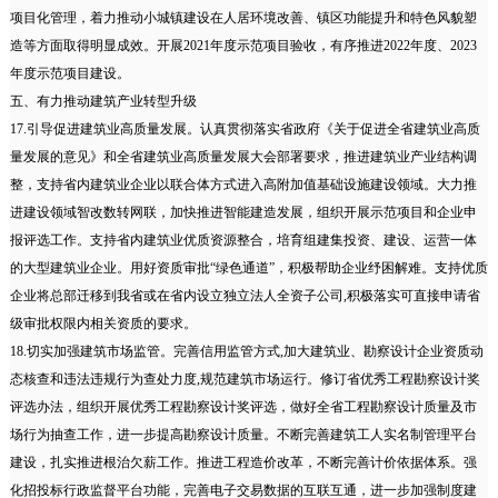
项目化管理，着力推动小城镇建设在人居环境改善、镇区功能提升和特色风貌塑
造等方面取得明显成效。开展2021年度示范项目验收，有序推进2022年度、2023
年度示范项目建设。
五、有力推动建筑产业转型升级
17.引导促进建筑业高质量发展。认真贯彻落实省政府《关于促进全省建筑业高质
量发展的意见》和全省建筑业高质量发展大会部署要求，推进建筑业产业结构调
整，支持省内建筑业企业以联合体方式进入高附加值基础设施建设领域。大力推
进建设领域智改数转网联，加快推进智能建造发展，组织开展示范项目和企业申
报评选工作。支持省内建筑业优质资源整合，培育组建集投资、建设、运营一体
的大型建筑业企业。用好资质审批“绿色通道”，积极帮助企业纾困解难。支持优质
企业将总部迁移到我省或在省内设立独立法人全资子公司,积极落实可直接申请省
级审批权限内相关资质的要求。
18.切实加强建筑市场监管。完善信用监管方式,加大建筑业、勘察设计企业资质动
态核查和违法违规行为查处力度,规范建筑市场运行。修订省优秀工程勘察设计奖
评选办法，组织开展优秀工程勘察设计奖评选，做好全省工程勘察设计质量及市
场行为抽查工作，进一步提高勘察设计质量。不断完善建筑工人实名制管理平台
建设，扎实推进根治欠薪工作。推进工程造价改革，不断完善计价依据体系。强
化招投标行政监督平台功能，完善电子交易数据的互联互通，进一步加强制度建