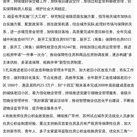
需求，持续做好保交楼工作，加快项目建设交付，加强过程监管和验收管理，切
实保障购房人权益，维护社会大局稳定。
⒉.稳妥有序实施“三大工程”。研究制定省级层面实施方案，指导相关城市加快出
台实施方案、配套政策等，抓住政策机遇，结合城市实际,处理好市场与保障的关
系，进一步规范资金管理，加快项目落地，高质量完成年度目标任务。全年完成
城中村改造60707户、新开工安置住房93077套，新开工（筹集）保障性住房6315
套，新开工（筹集）保障性租赁住房162447套。持续加强公租房运营管理，推进
公租房申请“一件事一次办”。推动保障性住房和商品住房协调发展，逐步构建“多
主体供给、多渠道保障、租购并举”新型住房制度。
3.扎实推进老旧小区改造和物业管理水平提升。加大老旧小区改造力度，夯实工作
责任，做到项目化落实、节点化推进、高效率实施，全年新开工改造城镇老旧小
区 1060个、惠及居民约25.3万户，到“十四五”期末基本完成2000年底前建成需改造
的城镇老旧小区。着力强化物业管理，持续推进党建引领物业管理服务、省级示
范物业管理评价、“美好家园”建设活动等，推动智慧物业信息化平台建设，不断改
进物业监管手段，提升物业服务水平。
4.有效发挥住房公积金政策效应。继续推广常州、苏州试点城市灵活就业人员参加
住房公积金制度经验。重点支持购买首套住房及共有产权房等保障性住房，加大
支持新市民、青年人、多子女家庭等提取住房公积金租购房安居。优化长三角“一