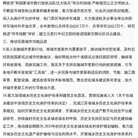
网统管”和国家省市数行政执法队伍大练兵”等尔列加雄.严格规范公正文明执法，
不断提升城管执法质量和服务效能，着力形成齐抓共管、社会共治的良好氛围。
深入头彪仔平次的学校、热门景区等的停车难题，大力推进机关企事业单位内部
停车场对外开放共享，全年新增公共停车泊位6.5万个、共享停车泊位3万个。研究
推进“停车指数”评价，建立元普行牛纪立阳织推进国家完整社区试点建设。
三、推动完善城市功能品质
9.深入实施城市更新行动。将城市更新作为重要抓手，推动城市转型发展。及时总
结首批国家试点城市经验做法，做好两批次80个省级试点项目跟踪管理，确保项
目有效落地、高效实施工作。落实关于支持实施城市更新行动的政策措施，引导
各地不断丰富政策“工具箱”，进一步完善与城市更新相适应的消防、节能、施工图
审查、配套设施、建筑改造等技术标准规范。整合优化城乡建设奖补资金，加大
对城市更新工作的引导推动力度。
10.着力加强城乡历史文化保护传承和建筑文化普及。贯彻实施省人大《关于在城
乡建设中加强历史文化保护传承的决定》。完成江苏省城乡历史文化保护传承体
系规划。组织开展历史文化资源调查，开展城乡历史文化遗产数字化信息平台建
设研究，持续做好历史文化名城名镇名村申报、历史文化街区划定与历史建筑确
定工作，推动规划期限为 2035年的历史文化名城名镇名村保护规划编制。着力提
升城乡历史文化遗产保护修缮与活化利用水平。开展城乡历史文化保护传承系列