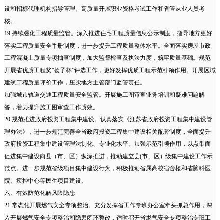
设和招标代理机构指导管理。高质量开展职业资格考试工作和省管从业人员考
核。
19.持续强化工程质量监管。深入推进住宅工程质量信息公示制度，指导地方更好
落实工程质量安全手册制度，进一步提升工程质量整体水平。全面落实房屋市政
工程混凝土质量专项抽查制度，加大监督检查及执法力度，筑牢质量基础。规范
开展省优质工程奖“扬子杯”评选工作，更好发挥优质工程示范引领作用。开展区域
建筑工程质量评价工作，压实地方主管部门监管责任。
加强城市轨道交通工程质量安全监管。开展施工图审查业务培训和疑难问题解
答，着力提升施工图审查工作质效。
20.规范推进政府投资工程集中建设。认真落实《江苏省政府投资工程集中建设管
理办法》，进一步规范完善全省政府投资工程集中建设相关配套制度，全面提升
政府投资工程集中建设管理法制化、专业化水平。加强示范引领作用，以点带面
促进集中建设向县（市、区）纵深推进，推动建立县(市、区）级集中建设工作示
范点。进一步规范省级项目集中建设行为，积极推动省属高校宿舍楼和省脑科医
院、疾控中心等民生项目建设。
六、有效防范化解风险隐患
21.常态化开展燃气安全专项整治。充分发挥省工作专班办公室牵头抓总作用，深
入开展燃气安全专项整治和隐患闭环整改，适时召开省燃气安全专项整治专班工