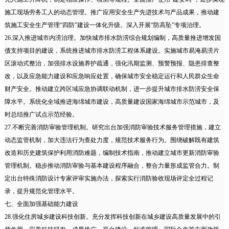
施工现场劳务工人的动态管理。推广应用安全生产先进技术与产品成果，推动建
筑施工安全生产管理“四防”建设一体化升级。深入开展“防高坠”专项治理。
26.深入推进城市内涝治理。加快城市排水防涝综合规划编制，高质量推进增发国
债支持项目的建设，系统推进城市排水防涝工程体系建设。实施城市易淹易涝片
区滚动式整治，加强排水设施养护疏通，强化汛期监测、预警预报、隐患排查整
改，以及应急能力建设和应急响应处置，确保城市安全稳定运行和人民群众生命
财产安全。推动建立跨区域应急协调联动机制，进一步提升城市排水防涝安全保
障水平。系统化全域推进海绵城市建设，高质量建设国家海绵城市示范城市，及
时总结推广试点示范经验。
27.不断完善消防审验管理机制。研究出台加强消防审验技术服务管理措施，建立
动态监管机制，加大违法行为查处力度，规范技术服务行为。围绕破解既有建筑
改造和历史建筑保护利用消防难题，编制技术指南，推动建立城市更新消防审验
管理机制。稳步推动消防审验与基本建设程序融合，整合力量形成监管合力。制
定出台特殊消防设计专家评审实施办法，探索实行消防验收现场评定全过程记
录，提升规范化管理水平。
七、全面加强基础能力建设
28.强化住房城乡建设科技创新。充分发挥科技创新在城乡建设高质量发展中的引