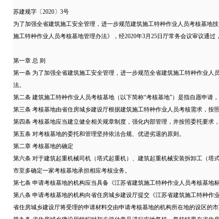
苏建规字〔2020〕3号
为了加强全省建筑施工安全管理，进一步规范建筑施工特种作业人员考核基地技能
施工特种作业人员考核基地管理办法》，经2020年3月25日厅常务会议审议通过，
第一章 总 则
第一条 为了加强全省建筑施工安全管理，进一步规范全省建筑施工特种作业人员
法。
第二条 建筑施工特种作业人员考核基地（以下简称“考核基地”）是指自愿申
第三条 考核基地由省住房城乡建设厅根据建筑施工特种作业人员考核需求，按
第四条 考核基地应当建立健全相关规章制度，强化内部管理，并按照委托要求
第五条 对考核基地的委托和管理坚持依法合规、优进劣退的原则。
第二章 考核基地的确定
第六条 对于建筑起重机械司机（塔式起重机）、建筑起重机械安装拆卸工（塔
市至多确定一家考核基地承担相应考核业务。
第七条 申请考核基地的机构应当具备《江苏省建筑施工特种作业人员考核基地标
第八条 申请考核基地的机构向省住房城乡建设厅提交《江苏省建筑施工特种作
省住房城乡建设厅将受理的申请材料交由申请考核基地的机构所在地的设区的市