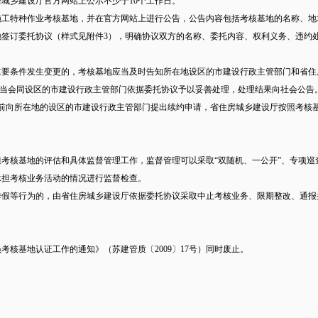
城乡建设厅官方网站上公示不少于10个工作日。
施工特种作业考核基地，并在官方网站上进行公告，公告内容包括考核基地的名称、地
地签订委托协议（样式见附件3），明确协议双方的名称、委托内容、权利义务、违约
重要条件发生变更的，考核基地应当及时告知所在地设区的市建设行政主管部门和省住
当会同设区的市建设行政主管部门依据委托协议予以妥善处理，处理结果向社会公告
月前向所在地的设区的市建设行政主管部门提出续约申请，省住房城乡建设厅按照考核
。
担考核基地的评估和具体监督管理工作，监督管理可以采取“双随机、一公开”、专项巡
承担考核业务活动的情况进行监督检查。
作假等行为的，由省住房城乡建设厅依据委托协议采取中止考核业务、限期整改、通
员考核基地认证工作的通知》（苏建管质〔2009〕17号）同时废止。