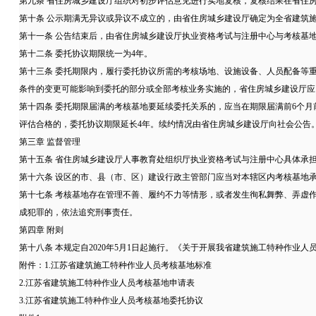
第九条 省住房城乡建设厅组织对初步评估意见进行实地复核，复核结果在省住房
第十条 公示期满无异议或异议不成立的，由省住房城乡建设厅确定为全省建筑
第十一条 公告结束后，由省住房城乡建设厅执业资格考试与注册中心与考核基
第十二条 委托协议期限统一为4年。
第十三条 委托期限内，履行委托协议所需的考核场地、设施设备、人员配备等
条件的变更可能影响到委托的部分或全部考核业务实施的，省住房城乡建设厅应
第十四条 委托期限届满的考核基地要延续委托关系的，应当在期限届满前6个
评估合格的，委托协议期限延长4年。续约情况由省住房城乡建设厅向社会公告
第三章 监督管理
第十五条 省住房城乡建设厅人事教育处组织厅执业资格考试与注册中心具体承
第十六条 设区的市、县（市、区）建设行政主管部门应当对本辖区内考核基地
第十七条 考核基地存在管理不善、履约不力等情形，或者发生徇私舞弊、弄虚
成犯罪的，依法追究刑事责任。
第四章 附则
第十八条 本规定自2020年5月1日起施行。《关于开展我省建筑施工特种作业人
附件：1.江苏省建筑施工特种作业人员考核基地标准
2.江苏省建筑施工特种作业人员考核基地申请表
3.江苏省建筑施工特种作业人员考核基地委托协议