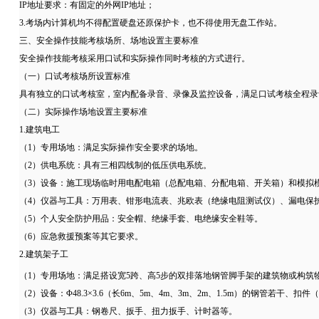
IP地址要求：有固定的外网IP地址；
3.考场内计算机均不得配置硬盘还原保护卡，也不得使用无盘工作站。
三、安全操作技能考核场所、场地设置主要标准
安全操作技能考核采用口试和实际操作同时考核的方式进行。
（一）口试考核场所设置标准
具有独立的口试考核室，室内配备录音、录像及监控设备，满足口试考核全程录
（二）实际操作场地设置主要标准
1.建筑电工
（1）专用场地：满足实际操作安全要求的场地。
（2）供电系统：具有三相四线制的低压供电系统。
（3）设备：施工现场临时用电配电箱（总配电箱、分配电箱、开关箱）和模拟
（4）仪器与工具：万用表、钳形电流表、兆欧表（绝缘电阻测试仪）、漏电保
（5）个人安全防护用品：安全帽、绝缘手套、电绝缘安全鞋等。
（6）应急救援预案等其它要求。
2.建筑架子工
（1）专用场地：满足搭设宽5跨、高5步的双排落地钢管脚手架的建筑物或构筑物
（2）设备：Φ48.3×3.6（长6m、5m、4m、3m、2m、1.5m）的
（3）仪器与工具：钢卷尺、扳手、扭力扳手、计时器等。