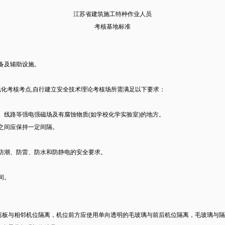
江苏省建筑施工特种作业人员
考核基地标准
备及辅助设施。
纸化考核考点,自行建立安全技术理论考核场所需满足以下要求：
、线路等强电强磁场及有腐蚀物质(如学校化学实验室)的地方。
之间应保持一定间隔。
、防潮、防雷、防水和防静电的安全要求。
间。
使用隔离板与相邻机位隔离，机位前方应使用单向透明的毛玻璃与前后机位隔离，毛玻璃与隔