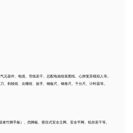
电气元器件、电缆、导线若干、总配电箱组装图纸、心肺复苏模拟人等。
工刀、剥线钳、尖嘴钳、扳手、钢板尺、钢卷尺、千分尺、计时器等。
脚手板或者竹脚手板）、挡脚板、密目式安全立网、安全平网、铅丝若干等。