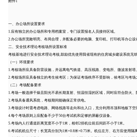
附件1
一、办公场所设置要求
1.应有独立的办公场所和专用档案室，专门设置报名人员接待区域。
2.办公场所宽敞明亮、布局合理，并配备必要的电脑、复印机、打印机等办公设
二、安全技术理论考核场所设置标准
考核基地进行安全技术理论考核,鼓励优先使用我省现有的住房城乡建设系统无
（一）环境要求
1.考核场所应具备防雷设施，并远离电气铁道、高压线路、变电所、微波发射塔
2.考核场所应具备独立的考生候考区；为保证考场秩序不受影响，候考区与考场
（二）考场配备要求
1.考场一般选择干燥且阳光不易长期直射、恒温恒湿的区域，同时应符合防火
2.考场具备通风系统，考核期间能确保正常供电。
3.考场设计时需考虑电路、网络线路等走向和出入口，充分利用吊顶和地板下空
4.每个考场原则上应配备不少于50台考试机和足够的屏蔽仪设备。
5.考场内人行通道距离宽度不小于1米，相邻2排机位前后间距不小于1米。
6.考试机机位尺寸：长宽高分别为1米×0.8米×0.75米。机位左方、右方应