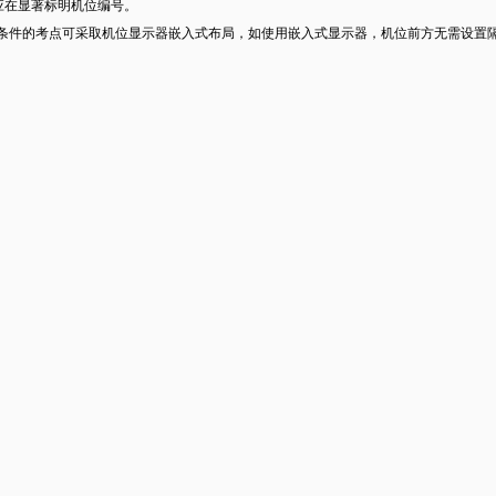
面应在显著标明机位编号。
有条件的考点可采取机位显示器嵌入式布局，如使用嵌入式显示器，机位前方无需设置