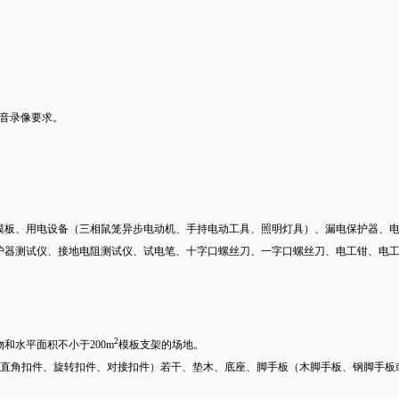
音录像要求。
模板、用电设备（三相鼠笼异步电动机、手持电动工具、照明灯具）、漏电保护器、
护器测试仪、接地电阻测试仪、试电笔、十字口螺丝刀、一字口螺丝刀、电工钳、电
2
和水平面积不小于200m
模板支架的场地。
钢管若干、扣件（直角扣件、旋转扣件、对接扣件）若干、垫木、底座、脚手板（木脚手板、钢