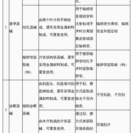
出。
用于输精管
直视钳穿和
由两个叶片和手柄组
避孕器
注射粘堵手
输精管分离钳、输精
1
结扎器械
成。通常采用金属材料
械
术时分离阴
管皮外固定钳
制成。可重复使用。
囊皮肤或固
定输精管。
用于腹部输
输卵管提
片状或钩状器械。通常
卵管结扎手
取板
采用金属材料制成。可
输卵管提取板（钩）
术时提取输
（钩）
重复使用。
卵管。
由刮匙头、刮匙颈与刮
用于刮、擦
匙柄组成。通常采用金
方式提取或
子宫刮匙、子宫刮
属材料制成。可重复使
除去子宫内
诊断器
辅助诊断
用。
物质。
2
械
器械
通过刮、擦
由木片制成的片状器
方式来获取
宫颈刮片
械，可重复使用。
宫颈表面的