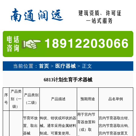
当前位置：
首页
>
医疗器械
> 正文
6813计划生育手术器械
产品类
序
产品类别
别（一
产品描述
预期用途
品名举例
号
（二级）
级）
用于宫内节
节育环放
钩状、钳状或环状的器
宫内节育器取出钳、
育器放置和
置、取出
械。通常采用金属材料
宫内节育器取出钩、
（或）取
器械
制成。可重复使用。
宫内节育器放置叉