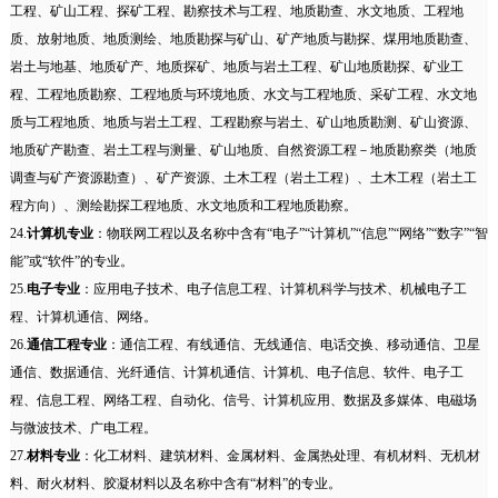
工程、矿山工程、探矿工程、勘察技术与工程、地质勘查、水文地质、工程地
质、放射地质、地质测绘、地质勘探与矿山、矿产地质与勘探、煤用地质勘查、
岩土与地基、地质矿产、地质探矿、地质与岩土工程、矿山地质勘探、矿业工
程、工程地质勘察、工程地质与环境地质、水文与工程地质、采矿工程、水文地
质与工程地质、地质与岩土工程、工程勘察与岩土、矿山地质勘测、矿山资源、
地质矿产勘查、岩土工程与测量、矿山地质、自然资源工程－地质勘察类（地质
调查与矿产资源勘查）、矿产资源、土木工程（岩土工程）、土木工程（岩土工
程方向）、测绘勘探工程地质、水文地质和工程地质勘察。
24.
计算机专业
：物联网工程以及名称中含有“电子”“计算机”“信息”“网络”“数字”“智
能”或“软件”的专业。
25.
电子专业
：应用电子技术、电子信息工程、计算机科学与技术、机械电子工
程、计算机通信、网络。
26.
通信工程专业
：通信工程、有线通信、无线通信、电话交换、移动通信、卫星
通信、数据通信、光纤通信、计算机通信、计算机、电子信息、软件、电子工
程、信息工程、网络工程、自动化、信号、计算机应用、数据及多媒体、电磁场
与微波技术、广电工程。
27.
材料专业
：化工材料、建筑材料、金属材料、金属热处理、有机材料、无机材
料、耐火材料、胶凝材料以及名称中含有“材料”的专业。