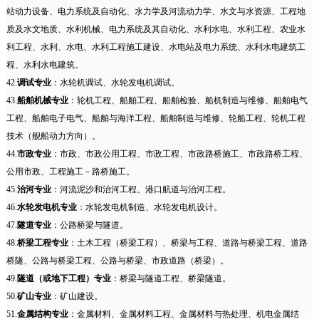
站动力设备、电力系统及自动化、水力学及河流动力学、水文与水资源、工程地
质及水文地质、水利机械、电力系统及其自动化、水利水电、水利工程、农业水
利工程、水利、水电、水利工程施工建设、水电站及电力系统、水利水电建筑工
程、水利水电建筑。
42.
调试专业
：水轮机调试、水轮发电机调试。
43.
船舶机械专业
：轮机工程、船舶工程、船舶检验、船机制造与维修、船舶电气
工程、船舶电子电气、船舶与海洋工程、船舶制造与维修、轮船工程、轮机工程
技术（舰船动力方向）。
44.
市政专业
：市政、市政公用工程、市政工程、市政路桥施工、市政路桥工程、
公用市政、工程施工－路桥施工。
45.
治河专业
：河流泥沙和治河工程、港口航道与治河工程。
46.
水轮发电机专业
：水轮发电机制造、水轮发电机设计。
47.
隧道专业
：公路桥梁与隧道。
48.
桥梁工程专业
：土木工程（桥梁工程）、桥梁与工程、道路与桥梁工程、道路
桥隧、公路与桥梁工程、公路与桥梁、市政道路（桥梁）。
49.
隧道（或地下工程）专业
：桥梁与隧道工程、桥梁隧道。
50.
矿山专业
：矿山建设。
51.
金属结构专业
：金属材料、金属材料工程、金属材料与热处理、机电金属结