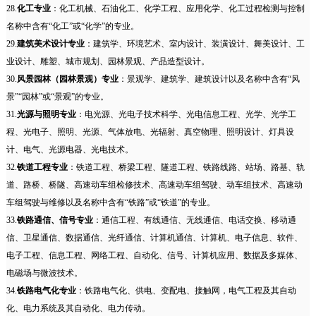
28.
化工专业
：化工机械、石油化工、化学工程、应用化学、化工过程检测与控制
名称中含有“化工”或“化学”的专业。
29.
建筑美术设计专业
：建筑学、环境艺术、室内设计、装潢设计、舞美设计、工
业设计、雕塑、城市规划、园林景观、产品造型设计。
30.
风景园林（园林景观）专业
：景观学、建筑学、建筑设计以及名称中含有“风
景”“园林”或“景观”的专业。
31.
光源与照明专业
：电光源、光电子技术科学、光电信息工程、光学、光学工
程、光电子、照明、光源、气体放电、光辐射、真空物理、照明设计、灯具设
计、电气、光源电器、光电技术。
32.
铁道工程专业
：铁道工程、桥梁工程、隧道工程、铁路线路、站场、路基、轨
道、路桥、桥隧、高速动车组检修技术、高速动车组驾驶、动车组技术、高速动
车组驾驶与维修以及名称中含有“铁路”或“铁道”的专业。
33.
铁路通信、信号专业
：通信工程、有线通信、无线通信、电话交换、移动通
信、卫星通信、数据通信、光纤通信、计算机通信、计算机、电子信息、软件、
电子工程、信息工程、网络工程、自动化、信号、计算机应用、数据及多媒体、
电磁场与微波技术。
34.
铁路电气化专业
：铁路电气化、供电、变配电、接触网，电气工程及其自动
化、电力系统及其自动化、电力传动。