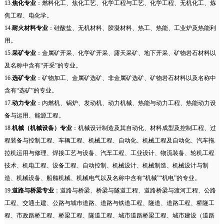
13.
焦化专业
：燃料化工、焦化工艺、化学工程与工艺、化学工程、无机化工、炼
焦工程、电化学。
14.
耐火材料专业
：硅酸盐、无机材料、胶凝材料、热工、热能、工业炉及热能利
用。
15.
采矿专业
：金属矿开采、化学矿开采、露天采矿、地下开采、矿物岩石材料以
及名称中含有“开采”的专业。
16.
选矿专业
：矿物加工、金属矿选矿、非金属矿选矿、矿物岩石材料以及名称中
含有“选矿”的专业。
17.
动力专业
：内燃机、锅炉、发动机、动力机械、热能与动力工程、热能动力设
备与运用、能源工程。
18.
机械（机械设备）专业
：机械设计制造及其自动化、材料成型及控制工程、过
程装备与控制工程、车辆工程、机械工程、自动化、机械工程及自动化、汽车拖
拉机运用与修理、焊接工艺与设备、汽车工程、工业设计、物流装备、轮机工程
技术、机电工程、设备工程、自动控制、机械设计、机械制造、机械设计与制
造、机械设备、船舶机械、机械电气以及名称中含有“机械”“机电”的专业。
19.
道路与桥梁专业
：道路与桥梁、桥梁与隧道工程、道路桥梁与渡河工程、公路
工程、交通土建、公路与城市道路、道路与铁道工程、隧道、道路工程、桥隧工
程、市政路桥工程、桥梁工程、隧道工程、城市道路桥梁工程、城市建设（道路