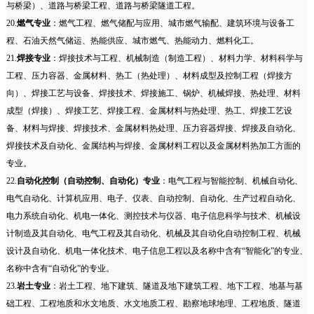
与桥梁）、道路与桥梁工程、道路与桥梁隧道工程。
20.
燃气专业
：燃气工程、燃气储配与应用、城市燃气输配、建筑环境与设备工
程、石油天然气储运、热能供应、城市燃气、热能动力、燃料化工。
21.
焊接专业
：焊接技术与工程、机械制造（制造工程）、材料力学、材料科学与
工程、压力容器、金属材料、热工（热处理）、材料成型及控制工程（焊接方
向）、焊接工艺与设备、焊接技术、焊接施工、锅炉、机械焊接、热处理、材料
成型（焊接）、焊接工艺、焊接工程、金属材料与热处理、热工、焊接工艺设
备、材料与焊接、焊接技术、金属材料热处理、压力容器焊接、焊接及自动化、
焊接技术及自动化、金属结构与焊接、金属材料工程以及金属材料热加工方面的
专业。
22.
自动化控制（自动控制、自动化）专业
：电气工程与智能控制、机械自动化、
电气自动化、计算机应用、电子、仪表、自动控制、自动化、生产过程自动化、
电力系统自动化、机电一体化、测控技术与仪器、电子信息科学与技术、机械设
计制造及其自动化、电气工程及其自动化、机械及其自动化自动控制工程、机械
设计及自动化、机电一体化技术、电子信息工程以及名称中含有“智能化”的专业、
名称中含有“自动化”的专业。
23.
岩土专业
：岩土工程、地下建筑、隧道及地下建筑工程、地下工程、地基与基
础工程、工程地质和水文地质、水文地质工程、勘察地球地理、工程地质、隧道