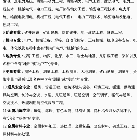
发电厂及电力系统、热能与动力工程、热能动力、电气工程、建筑电气、电力工
程技术、机械电气－电力工程、电厂热能动力工程、输变电工程技术、电力系
统、输配电及用电、机械工程（电气工程）、电力工程技术、输变电与发配电、
热能工程。
6.
矿建专业
：矿井建设、矿山建筑、煤矿建井、地下建筑工程、隧道工程。
7.
机电专业
：电气、机械设备、焊接、自动化控制、工程机械、机电设备安装、机
电一体化以及名称中含有“机电”“电气”“机械”的专业。
8.
地质专业
：探矿工程、物探、化探、水工、岩土与地基、采矿煤工程、采矿以及
名称中含有“地质”或“地下”的专业。
9.
测量专业
：测绘工程、测量工程、工程测量、大地测量、矿山测量、测量学、摄
影测量与遥感以及名称中含有“测量”或“测绘”的专业。
10.
通风安全专业
：通风、管道工程、建筑环境与设备、环境工程、暖通、供热通
风与空调、制冷与空调、水暖、采暖通风、暖通空调、空气调节、暖气与通风、
空调技术、热能利用与空气调节工程。
11.
金属冶炼专业
：炼钢、炼铁、有色金属、稀有金属、特种冶金以及名称中含
有“冶金”“冶炼”的专业。
12.
金属材料专业
：金属材料加工、热处理、金属制品、复合材料、铸造工程、金
属材料与热处理。