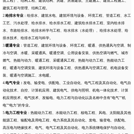
筑工程）、结构工程、建筑结构、房建、房屋建筑、土建施工、建筑工程施工、
建筑工程与管理、结构工程。
2.
给排水专业
：给排水、建筑水电、建筑环境与设备、环境工程、管道工程、水工
工艺、污水处理、给水排水、给水排水工程、建筑给水排水工程、室内给水排
水、市政给排水、给排水科学与工程、给水排水（水处理）、给排水水处理、给
排水技术、给排水工程与科学。
3.
暖通专业
：管道工程、建筑环境与设备、环境工程、暖通、供热通风与空调、制
冷与空调、水暖、采暖通风、暖通空调、公用设备安装、供热空调与燃气、城市
燃气、热能与动力、暖通工程、采暖通风工程、热能与动力工程、热能动力工
程、暖通与空调安装、建筑环境与设备工程、供热通风与空调工程、机电设备安
装、暖通与空调施工、水电暖。
4.
电气专业：
发电、输变电、供配电、工业自动化、电气工程及其自动化、电气自
动化技术、自控、计算机应用、建筑电气、供电与照明、机电一体化技术、计算
机应用技术、电气技术、发输电、电力工程与自动化以及名称中含有“电气”“机
电”“电力”的专业。
5.
电力工程专业
：热能动力工程、水能动力工程、核电工程、风电、太阳能及其他
能源工程、输配电及用电工程、电力系统及其自动化、发电、输变电、供配电、
高压电与绝缘技术、电气、电气工程及其自动化、电力系统继电保护与自动化、