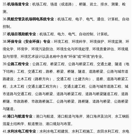
35.
机场场道专业
：机场工程、场道（或道路）、桥隧、岩土、排水、测量、检
测。
36.
民航空管及机场弱电系统专业
：机场工程、电子、电气、通信、计算机、自动
控制。
37.
机场目视助航专业
：机场工程、电力、电气、自动控制、计算机。
38.
环保专业（安全环保）专业
：环境工程、环境科学、环境保护、环境监测、环
境化学、环境学、环境污染防治、环境生化与环境处理、环境质量评估、环境规
划与管理、环境艺术设计以及名称中含有“环保”或“环境”的专业。
39.
公路工程专业
：公路工程、桥梁工程、公路与桥梁工程、交通土建、隧道（地
下结构）工程、交通工程，路桥、桥梁、桥隧、隧道、道路桥梁、公路与城市道
路建设、土木工程（路桥方向）、交通工程（土建方向）、道桥、道路与桥梁工
程、土木工程（交通土建工程方向）、交通土建工程、公路与城市道路工程、城
市道路与交通工程、公路与桥梁、道路与桥梁工程、道路与桥梁隧道工程、道路
桥隧、市政路桥、市政路桥施工、公路与桥梁、路桥隧、道路与桥梁、公路桥梁
与隧道。
40.
港口与航道专业
：港口与航道、港口航道与海岸、港口海岸及治河、水工钢筋
混凝土结构学、航道整治、港口规划与布置。
41.
水利水电工程专业
：水利水电工程建筑、水利工程施工、农田水利工程、水电