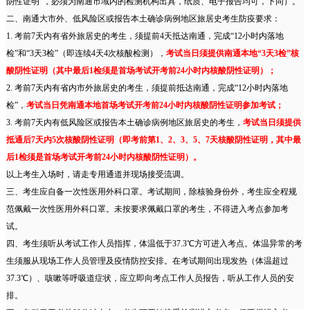
阴性证明”，必须为南通市域内的检测机构出具，纸质、电子报告均可，下同）。
二、南通大市外、低风险区或报告本土确诊病例地区旅居史考生防疫要求：
1. 考前7天内有省外旅居史的考生，须提前4天抵达南通，完成“12小时内落地
检”和“3天3检”（即连续4天4次核酸检测），
考试当日须提供南通本地“3天3检”核
酸阴性证明（其中最后1检须是首场考试开考前24小时内核酸阴性证明）；
2. 考前7天内有省内市外旅居史的考生，须提前抵达南通，完成“12小时内落地
检”，
考试当日凭南通本地首场考试开考前24小时内核酸阴性证明参加考试；
3. 考前7天内有低风险区或报告本土确诊病例地区旅居史的考生，
考试当日须提供
抵通后7天内5次核酸阴性证明（即考前第1、2、3、5、7天核酸阴性证明，其中最
后1检须是首场考试开考前24小时内核酸阴性证明）。
以上考生入场时，请走专用通道并现场接受流调。
三、考生应自备一次性医用外科口罩。考试期间，除核验身份外，考生应全程规
范佩戴一次性医用外科口罩。未按要求佩戴口罩的考生，不得进入考点参加考
试。
四、考生须听从考试工作人员指挥，体温低于37.3℃方可进入考点。体温异常的考
生须服从现场工作人员管理及疫情防控安排。在考试期间出现发热（体温超过
37.3℃）、咳嗽等呼吸道症状，应立即向考点工作人员报告，听从工作人员的安
排。