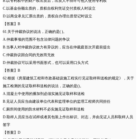
B.以专利权中的财产权出质后，出质人不得许可他人使用专利权
C.以基金份额出质的，质权自权利凭证交付质权人时设立
D.以商业承兑汇票出质的，质权自办理出质登记时设立
【答案】B
61.关于仲裁协议的说法，正确的是( )。
A.仲裁事项的范围不包含法律问题的争议
B.当事人对仲裁协议效力有异议的，应当在仲裁庭首次开庭前提出
C.仲裁协议因合同的无效而无效
D.仲裁协议可以采用书面形式，也可以采用口头方式
【答案】B
62.根据《房屋建筑工程和市政基础设施工程实行见证取样和送检的规定》，关于
施工检测的见证取样和送检的说法，正确的是()。
A.混凝土中使用的播加剂必须实施见证取样和送检
B.见证人员应当由建设单位代表和监理单位的监理工程师共同担任
C.厕所间使用的防水材料不必实施见证取样和送检
D.取样人员应当在试样或者其包装上作出标识、封志，并由见证人员和取样人员
签字
【答案】D