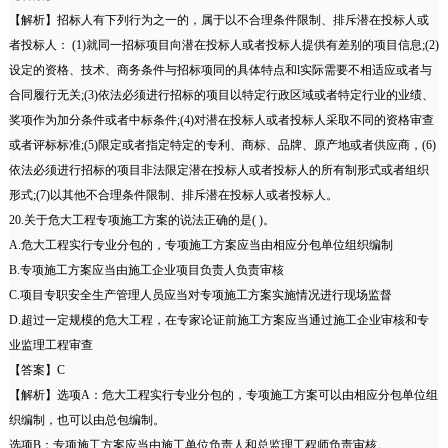
【解析】招标人有下列行为之一的，属于以不合理条件限制、排斥潜在投标人或
者投标人： (1)就同一招标项目向潜在投标人或者投标人提供有差别的项目信息;(2)
设定的资格、技术、商务条件与招标项同的具体特点和l实际需要不相适应或者与
合同履行无关;(3)依法必须进行招标的项目以特定行政区域或者特定行业的业绩、
奖项作为加分条件或者中标条件;(4)对潜在投标人或者投标人采取不同的资格审查
或者评标标准;(5)限定或者指定特定的专利、商标、品牌、原产地或者供应商，(6)
依法必须进行招标的项目非法限定潜在投标人或者投标人的所有制形式或者组织
形式;(7)以其他不合理条件限制、排斥潜在投标人或者投标人。
20.关于危大工程专项施工方案的说法正确的是( )。
A.危大工程实行专业分包的，专项施工方案应当由相应分包单位组织编制
B.专项施工方案应当由施工企业项目负责人负责审核
C.项目专职安全生产管理人员应当对专项施工方案实施情况进行现场监督
D.超过一定规模的危大工程，在专家论证前施工方案应当通过施工企业审核和专
业监理工程审查
【答案】C
【解析】选项A：危大工程实行专业分包的，专项施工方案可以由相应分包单位组
织编制，也可以由总包编制。
选项B：专项施工方案应当由施工单位负责人和总监理工程师负责审核。