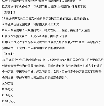
C.居住建筑进行节能改造作业期间不得影响居住人员的正常生活
D.需要进行明火作业的，动火部门和人员应*主管部门办理备案手续
【答案】B
29.根据保障农民工工资支付条例关于农民工工资的说法，正确的是( )。
A.事业单位经营困难的，可以拖欠农民工工资
B.用人单位使用个人派遗的农民工拖欠农民工工资的，由派遗个人清偿
C.合伙企业拖欠农民工工资不清偿的，由出资人清偿
D.用人单位允许未取得相应资质的单位以用人单位的名义对外经营，导致拖欠所
招用农民工工资的，由未取得相应资质的单位清偿
【答案】C
30.甲施工企业与乙材料供应商订立了总货款为200万元的买卖合同，约定甲向乙给
付定金50万元作为合同履行的担保，同时约定任何-方违约均应当向对方支付违约
金40万元，甲因资金困难，经乙同意后，实际向乙支付定金30万元后乙不能履行
合同义务，甲能够获得人民法院支持的最高金额是()。
A.70万元
B.40万元
C.60万元
D.100万元