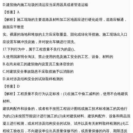
D.建筑物内施工垃圾的清运应当采用器具或者管道运输
【答案】A
【解析】施工现场的主要道路及材料加工区地面应进行硬化处理，道路应畅通，
路面应平整坚
实。裸露的场地和堆放的土方应采取覆盖、固化或绿化等措施。施工现场出入口
应设置车辆冲洗设施，并对驶出车辆进行清洗。
17.下列行为中，属于工程质量不良行为的是()。
A.使用国家明令淘汰、禁止使用的危及施工安全的工艺、设备、材料的
B.在尚未竣工的建筑物内设置员工集体宿舍的
C.对建筑安全事故隐患不采取措施予以消除的
D.未对涉及结构安全的试块取样检测的
【答案】D
【解析】工程质量不良行为认定标准：(1)在施工中偷工减料的，使用不合格建筑
材料、
建筑构配件和设备的，或者有不按照工程设计图纸或施工技术标准施工的其他行
为的;(2)未按照节能设计进行施工的;(3)未对建筑材料、建筑构配件、设备和商品混
凝土进行检测，或未对涉及结构安全的试块、试件以及有关材料取样检测的;(4)工
程竣工验收后，不向建设单位出具质量保修书的，或质量保修的内容、期限违反