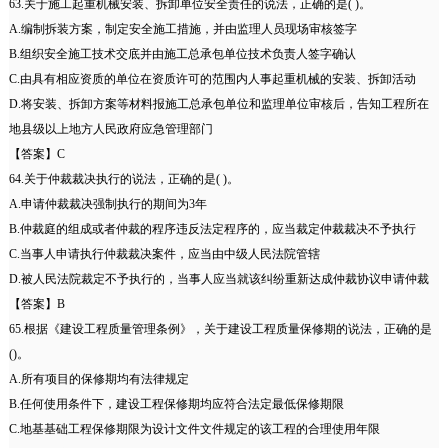
63.关于施工起重机械安装、拆卸单位安全责任的说法，正确的是( )。
A.编制拆装方案，制定安全施工措施，并由监理人员现场审核签字
B.组织安全施工技术交底并由施工总承包单位技术负责人签字确认
C.由具有相应资质的单位在资质许可的范围内人事起重机械的安装、拆卸活动
D.将安装、拆卸方案等材料报施工总承包单位和监理单位审核后，告知工程所在
地县级以上地方人民政府应急管理部门
【答案】C
64.关于仲裁裁决执行的说法，正确的是( )。
A.申请仲裁裁决强制执行的期间为3年
B.仲裁庭的组成或者仲裁的程序违反法定程序的，应当裁定仲裁裁决不予执行
C.当事人申请执行仲裁裁决案件，应当由中级人民法院管辖
D.被人民法院裁定不予执行的，当事人应当就该纠纷重新达成仲裁协议申请仲裁
【答案】B
65.根据《建设工程质量管理条例》，关于建设工程质量保修期的说法，正确的是
()。
A.所有项目的保修期均有法律规定
B.任何使用条件下，建设工程保修期均应符合法定最低保修期限
C.地基基础工程保修期限为设计文件文件规定的该工程的合理使用年限