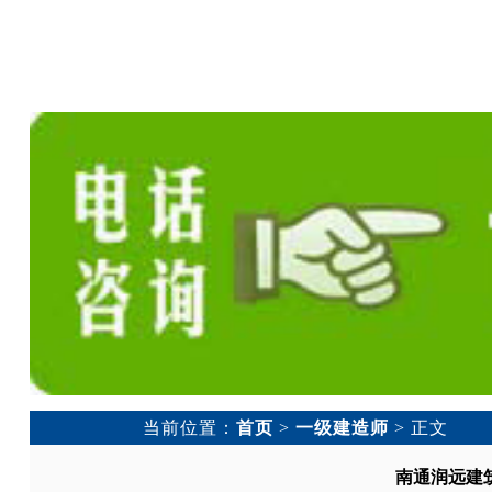
当前位置：
首页
>
一级建造师
> 正文
南通润远建