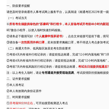
一、防疫要求提醒
请您及时登录南通市人事考试网上服务平台，认真阅读《南通考区2022年度一
（一）考试当天
①
所有考生须提供绿色的“苏康码”和行程卡，本人首场考试开考前48小时内新
码”微信小程序，以便入场时快速扫码核验。
②请务必下载填写好《
个人健康申报承诺书
》，点击文末链接可提前下载，填写
③请自备
一次性医用外科口罩
，若未按要求佩戴口罩，将不得进入考点参加考试
（二）南通大市外、低风险区旅居史考生防疫要求
①考前4天内有省外行程记录的：请提前抵达南通，完成“12小时内落地检”和“3天
②考前4天内有省内市外行程记录的：请提前抵达南通，完成“12小时内落地检”
③考前7天内有低风险区行程记录的：请提前抵达南通，
考试当日须提供抵通后7
注：以上考生入场时，请走
专用通道并接受现场流调
。考试疫情防控措施根据疫
二、证件要求提醒
①本人准考证
②本人有效期内身份证原件
三、时间要求提醒
①
开考前90分钟左右
，可开始接受检测进入考点