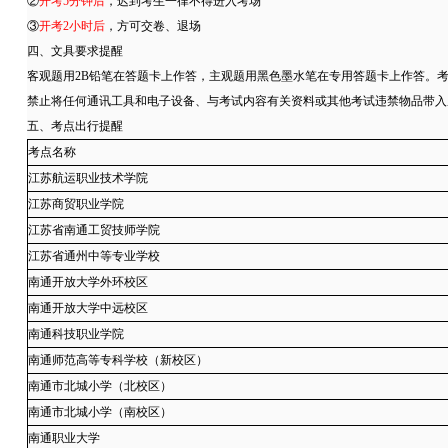
②
开考5分钟后
，迟到考生一律不得进入考场
③
开考2小时后
，方可交卷、退场
四、文具要求提醒
客观题用2B铅笔在答题卡上作答，主观题用黑色墨水笔在专用答题卡上作答。
禁止将任何通讯工具和电子设备、与考试内容有关资料或其他考试违禁物品带入
五、考点出行提醒
考点名称
江苏航运职业技术学院
江苏商贸职业学院
江苏省南通工贸技师学院
江苏省通州中等专业学校
南通开放大学外环校区
南通开放大学中远校区
南通科技职业学院
南通师范高等专科学校（新校区）
南通市北城小学（北校区）
南通市北城小学（南校区）
南通职业大学