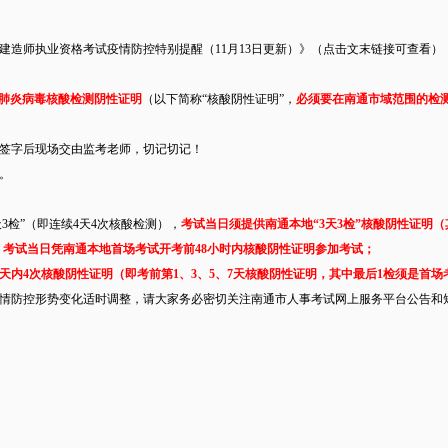
级建造师执业资格考试疫情防控特别提醒（11月13日更新）》（点击文末链接可查看
冠肺炎病毒核酸检测阴性证明
（以下简称“核酸阴性证明”，
必须要在南通市域范围的检
签字后现场交由监考老师，切记切记！
。
3检”（即连续4天4次核酸检测），
考试当日须提供南通本地“3天3检”核酸阴性证明
，
考试当日凭南通本地首场考试开考前48小时内核酸阴性证明参加考试；
天内4次核酸阴性证明（即考前第1、3、5、7天核酸阴性证明，其中最后1检须是首场
情防控形势变化适时调整，请大家务必密切关注南通市人事考试网上服务平台公告和