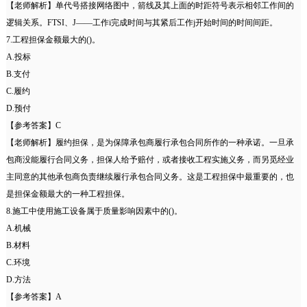
【老师解析】单代号搭接网络图中，箭线及其上面的时距符号表示相邻工作间的
逻辑关系。FTSI、J——工作i完成时间与其紧后工作j开始时间的时间间距。
7.工程担保金额最大的()。
A.投标
B.支付
C.履约
D.预付
【参考答案】C
【老师解析】履约担保，是为保障承包商履行承包合同所作的一种承诺。一旦承
包商没能履行合同义务，担保人给予赔付，或者接收工程实施义务，而另觅经业
主同意的其他承包商负责继续履行承包合同义务。这是工程担保中最重要的，也
是担保金额最大的一种工程担保。
8.施工中使用施工设备属于质量影响因素中的()。
A.机械
B.材料
C.环境
D.方法
【参考答案】A