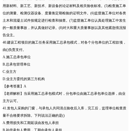
用新材料、新工艺、新技术、新设备的论证材料及相关验收标准。(5)检查施工单
位的测量、检测仪器设备、度量衡定期检验的证明文件。(6)监督施工单位对各类
土木和混凝土试件按规定进行检查和抽查。(7)监督施工单位认真处理施工中发生
的一般质量事故，并认真做好记录。(8)对大和重大质量事故以及其他紧急情况报
告业主。
40.建设工程项目的施工任务采用施工总承包模式，对各个分包单位的工程款项，
由()负责支付。
A.施工总承包单位
B.总承包管理单位
C.业主方
D.业主方委托的第三方机构
【参考答案】A
【老师解析】当采用施工总承包模式时，分包单位由施工总承包单位选择，由业
主方认可。
41.发包人采购的门窗，与承包人共同清点验收后入库，完工后，监理单位检查质
量不合格要求拆除。下列说法正确的是()
A.费用损失和工期延误由发包人承担
B.补偿承包人费用，工期由承包人承担