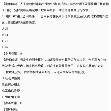
【老师解析】人工费的控制实行“量价分离”的方法，将作业用工及零星用工按定额
工日的一定比例综合确定用工数量与单价，通过劳务合同进行控制。
15.在FIDIC施工合同条件下，合同双方在收到争端裁决决定后()天内均未提出异议
的，则裁决即为最终决定。
A.28
B.14
C.21
D.42
【参考答案】A
【老师解析】当发生合同争议时，由该委员会对其争议作出决定。合同双方在收
到决定后28天内，均未提出异议，则该决定即是最终的，对双方均具有约束力。
16.按建筑安装工程费用构成要素划分，应计入企业管理费的是()。
A.社会保险费
B.住房公积金
C.工伤保险费
D.劳动保护费
【参考答案】D
【老师解析】