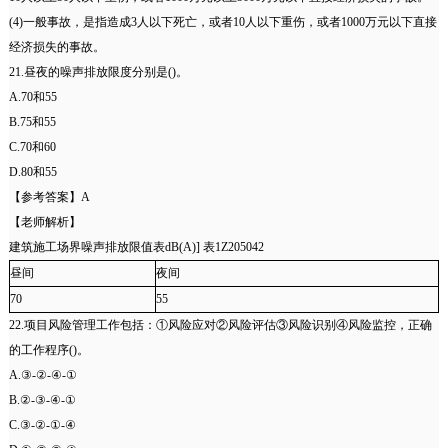
(4)一般事故，是指造成3人以下死亡，或者10人以下重伤，或者1000万元以下直接
经济损失的事故。
21.昼夜的噪声排放限度分别是()。
A.70和55
B.75和55
C.70和60
D.80和55
【参考答案】A
【老师解析】
建筑施工场界噪声排放限值表dB(A)] 表1Z205042
昼间
夜间
70
55
22.项目风险管理工作包括：①风险应对②风险评估③风险识别④风险监控，正确
的工作程序()。
A.③-②-④-①
B.②-③-④-①
C.③-②-①-④