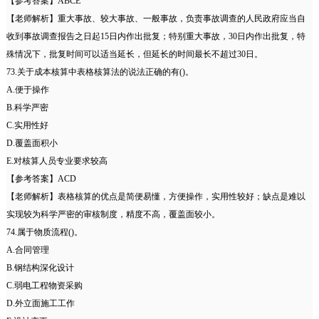
【参考答案】ABCE
【老师解析】重大事故、较大事故、一般事故，负责事故调查的人民政府应当自
收到事故调查报告之日起15日内作出批复；特别重大事故，30日内作出批复，特
殊情况下，批复时间可以适当延长，但延长的时间最长不超过30日。
73.关于成本核算中表格核算法的说法正确的有()。
A.便于操作
B.科学严密
C.实用性好
D.覆盖面积小
E.对核算人员专业要求较高
【参考答案】ACD
【老师解析】表格核算的优点是简便易懂，方便操作，实用性较好；缺点是难以
实现较为科学严密的审核制度，精度不高，覆盖面较小。
74.属于物质流程()。
A.合同管理
B.钢结构深化设计
C.弱电工程物资采购
D.外立面施工工作