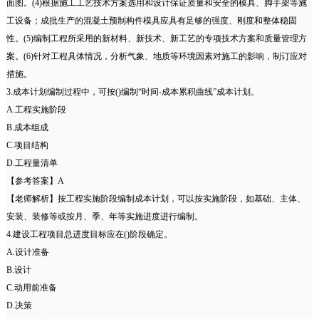
面图。(4)根据施工工艺技术方案选用和设计保证质量和安全的模具、脚手架等施
工设备；成批生产的混凝土预制构件模具应具有足够的强度、刚度和整体稳固
性。(5)编制工程所采用的新材料、新技术、新工艺的专项技术方案和质量管理方
案。(6)针对工程具体情况，分析气象、地质等环境因素对施工的影响，制订应对
措施。
3.成本计划编制过程中，可按()编制“时间-成本累积曲线”成本计划。
A.工程实施阶段
B.成本组成
C.项目结构
D.工程量清单
【参考答案】A
【老师解析】按工程实施阶段编制成本计划，可以按实施阶段，如基础、主体、
安装、装修等或按月、季、年等实施进度进行编制。
4.建设工程项目总进度目标应在()阶段确定。
A.设计准备
B.设计
C.动用前准备
D.决策