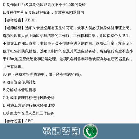
D.制作间灶台及其周边应贴高度不小于1.5米的瓷砖
E.各种作料和副食应贴好标识，存放在密闭器皿内
【参考答案】ABDE
【老师解析】选项A,食堂必须有卫生许可证，炊事人员必须持身体健康证上岗。
选项B,炊事人员上岗应穿戴洁净的工作服、工作帽和口罩，并应保持个人卫生。
不得穿工作服出食堂，非炊事人员不得随意进入制作间。选项C,门扇下方应设不
低于0.2m的防鼠挡板。选项D,制作间台及其周边应贴瓷砖，所贴瓷砖高度不宜小
于1.5m,地面应做硬化和防滑处理。选项E,各种作料和副食应存放在密闭器皿内，
并应有标识。
86.在下列成本管理措施中，属于经济措施的有()。
A.项目资金使用计划
B.分解成本管理目标
C.对成本管理目标进行风险分析
D.对施工方案进行技术经济比较
E.明确成本管理人员的工作任务
【参考答案】ABC
【老师解析】经济措施是最易为人们所接受和采用的措施。管理人员应编制资金
使用计划，确定、分解成本管理目标。对成本管理目标进行风险分析，并制定防