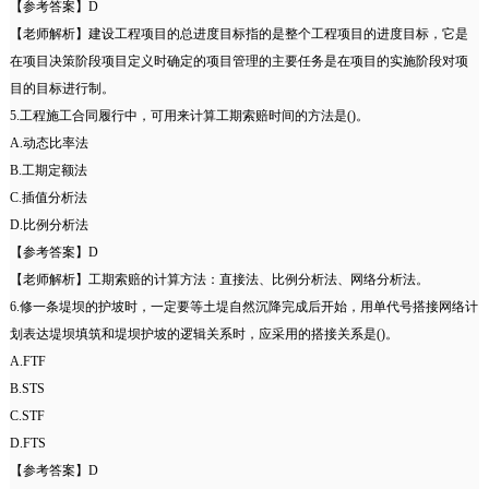
【参考答案】D
【老师解析】建设工程项目的总进度目标指的是整个工程项目的进度目标，它是
在项目决策阶段项目定义时确定的项目管理的主要任务是在项目的实施阶段对项
目的目标进行制。
5.工程施工合同履行中，可用来计算工期索赔时间的方法是()。
A.动态比率法
B.工期定额法
C.插值分析法
D.比例分析法
【参考答案】D
【老师解析】工期索赔的计算方法：直接法、比例分析法、网络分析法。
6.修一条堤坝的护坡时，一定要等土堤自然沉降完成后开始，用单代号搭接网络计
划表达堤坝填筑和堤坝护坡的逻辑关系时，应采用的搭接关系是()。
A.FTF
B.STS
C.STF
D.FTS
【参考答案】D